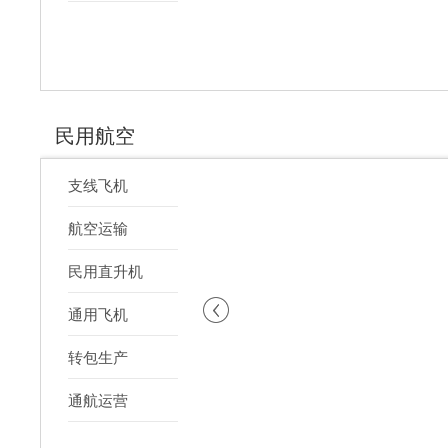
民用航空
支线飞机
航空运输
民用直升机
通用飞机
转包生产
通航运营