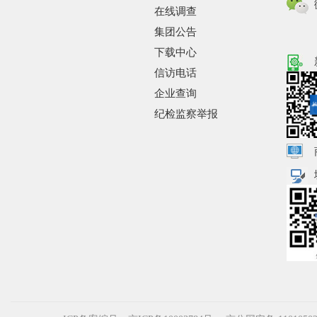
在线调查
集团公告
下载中心
信访电话
企业查询
纪检监察举报