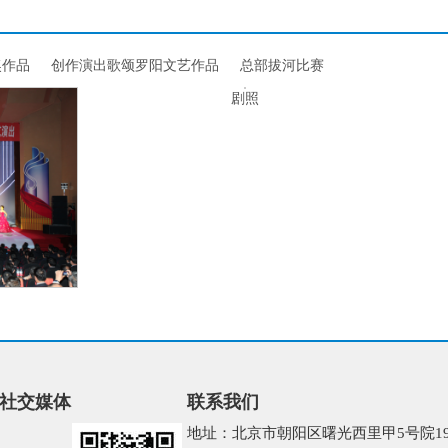
奖作品
创作演出歌颂罗阳文艺作品
总部拔河比赛
剧照
社交媒体
联系我们
地址：北京市朝阳区曙光西里甲5号院1