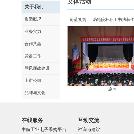
文体活动
关于我们
集团概况
蔚蓝礼赞
涡轮院杯职工书法获
业务实力
合作共赢
党群工作
党风廉政建设
上市公司
剧照
品牌与文化
在线服务
互动交流
中航工业电子采购平台
咨询与建议