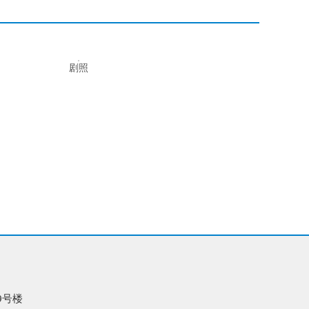
剧照
9号楼