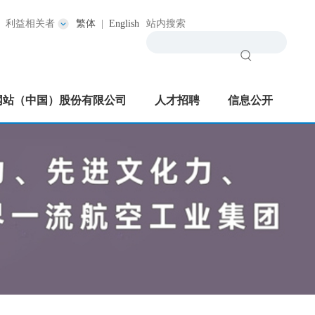
利益相关者
繁体
|
English
站内搜索
网站（中国）股份有限公司
人才招聘
信息公开