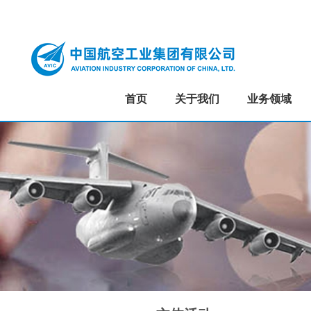
首页
关于我们
业务领域