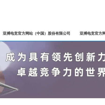
亚搏电竞官方网站（中国）股份有限公司
亚搏电竞官方