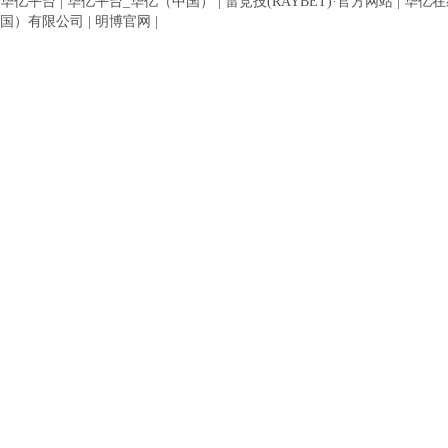
华亿平台
|
华亿平台_华亿（中国）
|
雷竞技(RAYBET)·官方网站
|
华亿在
国）有限公司
|
明博官网
|