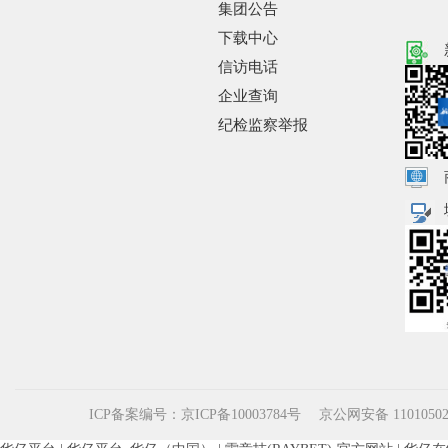
集团公告
下载中心
信访电话
企业查询
纪检监察举报
ICP备案编号：
京ICP备10003784号
京公网安备 11010502