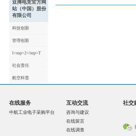
亚搏电竞官方网
站（中国）股份
有限公司
科技创新
管理创新
I<sup>2</sup>T
社会责任
航空科普
在线服务
互动交流
社交
中航工业电子采购平台
咨询与建议
在线留言
在线调查