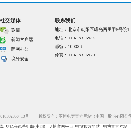
社交媒体
联系我们
地址：北京市朝阳区曙光西里甲5号院1
微信
电话：010-58356984
新闻客户端
邮编：100028
商网办公
传真：010-58356979
境外安全
10502038418号
版权所有：亚搏电竞官方网站（中国）股份有限公
线_华亿在线手机版(中国)
|
明博官网平台_明博官方网站
|
明博官方网站
|