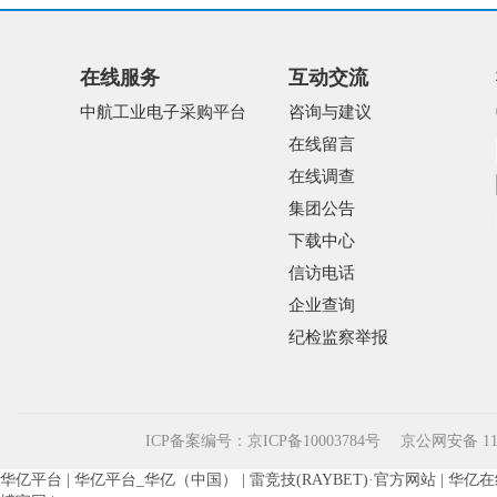
在线服务
互动交流
中航工业电子采购平台
咨询与建议
在线留言
在线调查
集团公告
下载中心
信访电话
企业查询
纪检监察举报
ICP备案编号：
京ICP备10003784号
京公网安备 110
华亿平台
|
华亿平台_华亿（中国）
|
雷竞技(RAYBET)·官方网站
|
华亿在