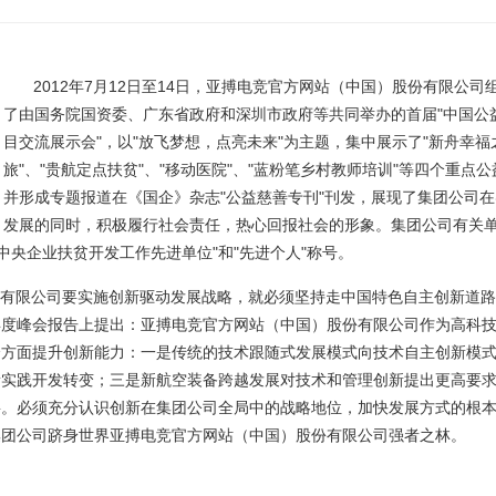
2012年7月12日至14日，亚搏电竞官方网站（中国）股份有限公司
了由国务院国资委、广东省政府和深圳市政府等共同举办的首届"中国公
目交流展示会"，以"放飞梦想，点亮未来"为主题，集中展示了"新舟幸福
旅"、"贵航定点扶贫"、"移动医院"、"蓝粉笔乡村教师培训"等四个重点
并形成专题报道在《国企》杂志"公益慈善专刊"刊发，展现了集团公司
发展的同时，积极履行社会责任，热心回报社会的形象。集团公司有关
"中央企业扶贫开发工作先进单位"和"先进个人"称号。
有限公司要实施创新驱动发展战略，就必须坚持走中国特色自主创新道路
年度峰会报告上提出：亚搏电竞官方网站（中国）股份有限公司作为高科
个方面提升创新能力：一是传统的技术跟随式发展模式向技术自主创新模
新实践开发转变；三是新航空装备跨越发展对技术和管理创新提出更高要
要。必须充分认识创新在集团公司全局中的战略地位，加快发展方式的根
集团公司跻身世界亚搏电竞官方网站（中国）股份有限公司强者之林。